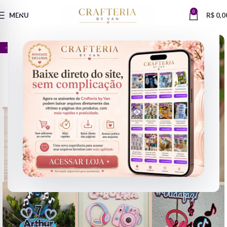
0
MENU
R$
0,0
- 42%