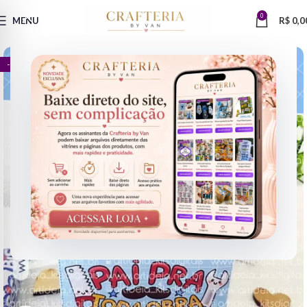
0
MENU
R$
0,0
- 67%