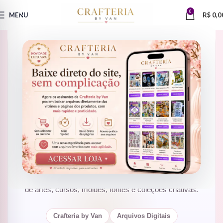
0
MENU
R$
0,0
GUIA PRÁTICO PARA ARQUIVOS DIGITAIS
O que são arquivos
.ZIP e
.RAR
e como
descompactar
corretamente
Aprenda de forma simples, clara e profissional como
abrir arquivos compactados, extrair seus materiais
digitais e evitar os erros mais comuns ao baixar arquivos
de artes, cursos, moldes, fontes e coleções criativas.
Crafteria by Van
Arquivos Digitais