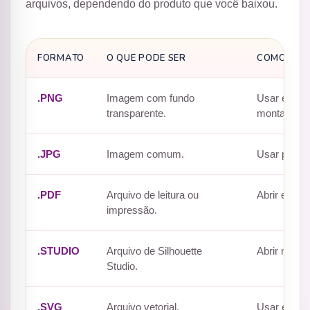
arquivos, dependendo do produto que você baixou.
FORMATO
O QUE PODE SER
COMO USA
.PNG
Imagem com fundo
Usar em Can
transparente.
montagens.
.JPG
Imagem comum.
Usar para p
.PDF
Arquivo de leitura ou
Abrir em le
impressão.
.STUDIO
Arquivo de Silhouette
Abrir no Sil
Studio.
.SVG
Arquivo vetorial.
Usar em pro