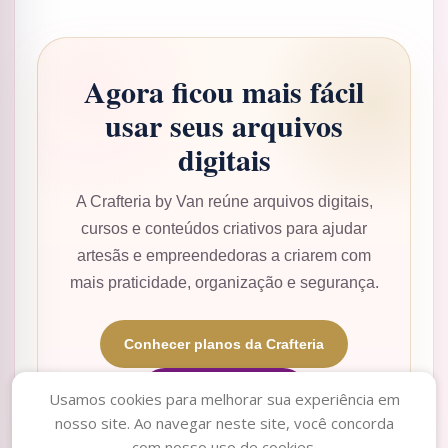
Agora ficou mais fácil
usar seus arquivos
digitais
A Crafteria by Van reúne arquivos digitais,
cursos e conteúdos criativos para ajudar
artesãs e empreendedoras a criarem com
mais praticidade, organização e segurança.
Conhecer planos da Crafteria
Acessar o acervo
Usamos cookies para melhorar sua experiência em
nosso site. Ao navegar neste site, você concorda
simone
acabou de
com nosso uso de cookies.