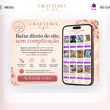
0
MENU
R$
0,0
DICAS PARA ARTESÃS
Como usar o acervo para
criar
coleções vendáveis
Aprenda a transformar arquivos digitais em produtos
organizados, atrativos e prontos para vender em datas
comemorativas, nichos criativos e campanhas sazonais.
Crafteria by Van
Guia para artesãs
Estratégia de vendas