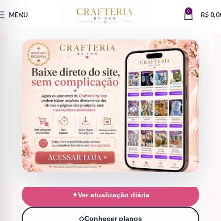
0
MENU
R$
0,0
ATUALIZAÇÕES DIÁRIAS
Novidades fresquinhas para
deixar seu acervo
sempre
atualizado
Todos os novos arquivos entram na pasta da Crafteria para você
criar, personalizar e vender ainda mais. Mais organização,
praticidade e inspiração para o seu negócio criativo.
✦
Ver atualização diária
◇
Conhecer planos