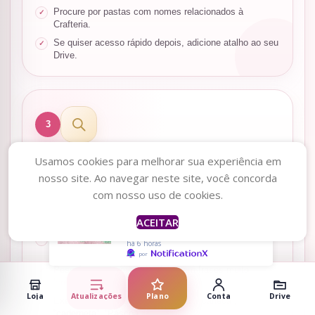
Procure por pastas com nomes relacionados à
Crafteria.
Se quiser acesso rápido depois, adicione atalho ao seu
Drive.
3
Use a lupa para pesquisar
Usamos cookies para melhorar sua experiência em
nosso site. Ao navegar neste site, você concorda
Caroline
acabou de
A lupa é a melhor forma de encontrar arquivos quando você
comprar
com nosso uso de cookies.
não lembra em qual pasta eles estão.
PDF Botton Espelho -
Tudo Posso Naquele
Clique na barra de pesquisa no topo do Google Drive.
ACEITAR
Que Me Fortalece
Digite uma palavra do produto, tema, data ou
há 6 horas
personagem.
por
Pesquise por termos simples, sem frases muito
longas.
Loja
Atualizações
Plano
Conta
Drive
Exemplo: “Dia dos Pais”, “agenda”, “caneca”,
“caderneta”, “Páscoa”.