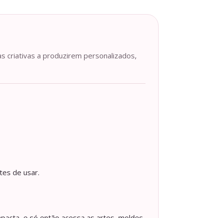
as criativas a produzirem personalizados,
tes de usar.
pacta, e só então acessa as artes, moldes,