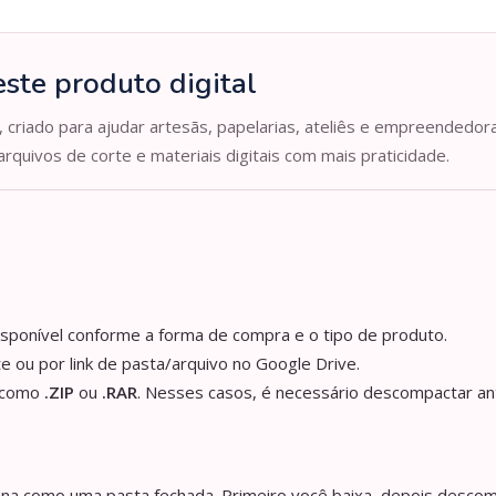
ste produto digital
, criado para ajudar artesãs, papelarias, ateliês e empreendedor
arquivos de corte e materiais digitais com mais praticidade.
isponível conforme a forma de compra e o tipo de produto.
e ou por link de pasta/arquivo no Google Drive.
s como
.ZIP
ou
.RAR
. Nesses casos, é necessário descompactar an
iona como uma pasta fechada. Primeiro você baixa, depois descom