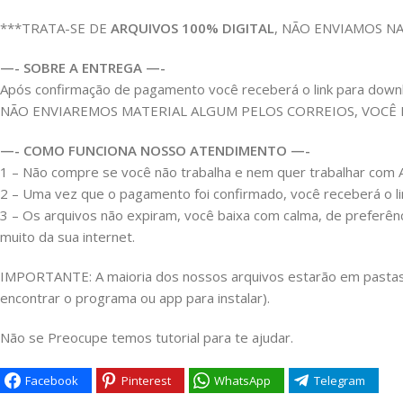
***TRATA-SE DE
ARQUIVOS 100% DIGITAL
, NÃO ENVIAMOS N
—- SOBRE A ENTREGA —-
Após confirmação de pagamento você receberá o link para download
NÃO ENVIAREMOS MATERIAL ALGUM PELOS CORREIOS, VOCÊ
—- COMO FUNCIONA NOSSO ATENDIMENTO —-
1 – Não compre se você não trabalha e nem quer trabalhar c
2 – Uma vez que o pagamento foi confirmado, você receberá o link
3 – Os arquivos não expiram, você baixa com calma, de preferên
muito da sua internet.
IMPORTANTE: A maioria dos nossos arquivos estarão em pastas Z
encontrar o programa ou app para instalar).
Não se Preocupe temos tutorial para te ajudar.
Facebook
Pinterest
WhatsApp
Telegram