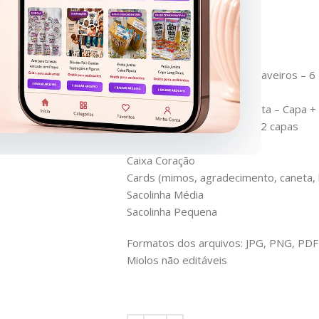
27 letterings
Imprimíveis (printables):
Adesivos/Tags/Bottons/Chaveiros – 6
Balinhas – 6
Bloquinho com Capa e Caneta – Capa + 
Bloquinhos A6 – 3 miolos + 2 capas
Bolsinha porta bombom – 2
Caixa Coração
Cards (mimos, agradecimento, caneta, ba
Sacolinha Média
Sacolinha Pequena
Formatos dos arquivos: JPG, PNG, PDF 
Miolos não editáveis