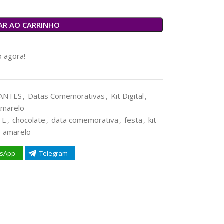
AR AO CARRINHO
 agora!
ANTES
,
Datas Comemorativas
,
Kit Digital
,
Amarelo
TE
,
chocolate
,
data comemorativa
,
festa
,
kit
 amarelo
sApp
Telegram