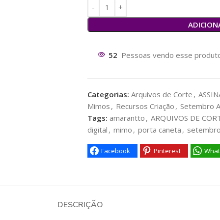
ADICION
49
Pessoas vendo esse produto
Categorias:
Arquivos de Corte
,
ASSIN
Mimos
,
Recursos Criação
,
Setembro 
Tags:
amarantto
,
ARQUIVOS DE COR
digital
,
mimo
,
porta caneta
,
setembro
Facebook
Pinterest
What
DESCRIÇÃO