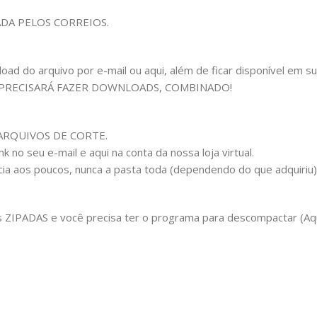
ADA PELOS CORREIOS.
 do arquivo por e-mail ou aqui, além de ficar disponível em sua c
 PRECISARÁ FAZER DOWNLOADS, COMBINADO!
om ARQUIVOS DE CORTE.
 no seu e-mail e aqui na conta da nossa loja virtual.
cia aos poucos, nunca a pasta toda (dependendo do que adquiriu
IPADAS e você precisa ter o programa para descompactar (Aqui 