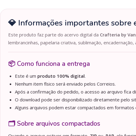
💎 Informações importantes sobre e
Este produto faz parte do acervo digital da
Crafteria by Van
lembrancinhas, papelaria criativa, sublimação, encadernação, 
📦 Como funciona a entrega
Este é um
produto 100% digital
.
Nenhum item físico será enviado pelos Correios.
Após a confirmação do pedido, o acesso ao arquivo fica d
O download pode ser disponibilizado diretamente pelo sit
Alguns arquivos podem estar compactados em formato
🗂️ Sobre arquivos compactados
Quando o arquivo estiver em formato
.ZIP
ou
.RAR
, ele func