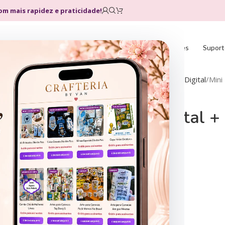
com mais rapidez e praticidade!
Home
Loja
Planos
Atualizações
Suport
Início
Recursos Criação
Kit Digital
Mini
Mini Kit Digital 
Amarelo
R$
3,90
R$
16,00
R$
1,99
R$
10,00
R$
2,99
R$
10,00
Kit Digital:
19 ilustrações
17 papéis digitais (fundos)