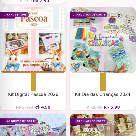
R$
2,90
R$
9,99
CARDS E TAGS
ARQUIVOS DE CORTE
- 86%
- 71%
Adicionar ao carrinho
Adicionar ao carrinho
Kit Digital Páscoa 2026
Kit Dia das Crianças 2024
(Desenhintos da Jana)
R$
4,90
R$
5,90
R$
34,90
R$
20,00
ARQUIVOS DE CORTE
ARQUIVOS DE CORTE
- 66%
- 74%