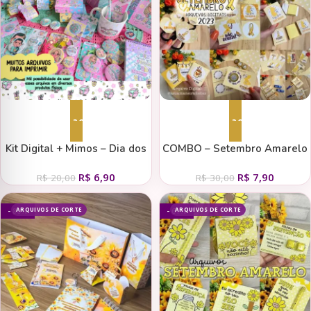
Adicionar ao carrinho
Adicionar ao carrinho
Kit Digital + Mimos – Dia dos
COMBO – Setembro Amarelo
Professores – 2023 (BN)
2023 (ASMF)
R$
6,90
R$
7,90
R$
20,00
R$
30,00
ARQUIVOS DE CORTE
ARQUIVOS DE CORTE
- 80%
- 61%