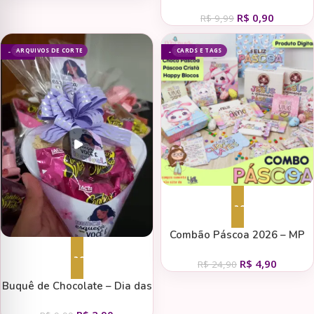
Show – Dia do Trabalhador
R$
0,90
R$
9,99
ARQUIVOS DE CORTE
CARDS E TAGS
- 71%
- 80%
Adicionar ao carrinho
Combão Páscoa 2026 – MP
Adicionar ao carrinho
R$
4,90
R$
24,90
Buquê de Chocolate – Dia das
Mães