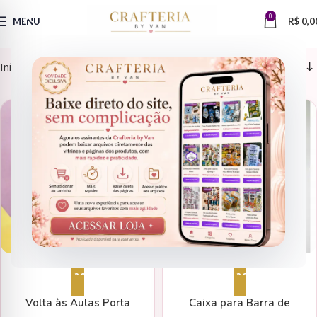
0
MENU
R$
0,0
Início
Produtos marcados com a tag “chocolate”
DATAS COMEMORATIVAS
ARQUIVOS DE CORTE
Adicionar ao carrinho
Adicionar ao carrinho
Volta às Aulas Porta
Caixa para Barra de