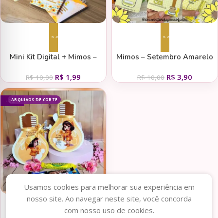
Adicionar ao carrinho
Adicionar ao carrinho
Mini Kit Digital + Mimos –
Mimos – Setembro Amarelo
Setembro Amarelo
2023
R$
1,99
R$
3,90
R$
10,00
R$
10,00
ARQUIVOS DE CORTE
- 82%
Usamos cookies para melhorar sua experiência em
nosso site. Ao navegar neste site, você concorda
Adicionar ao carrinho
com nosso uso de cookies.