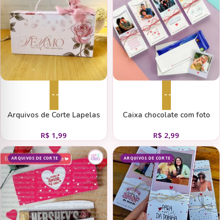
Adicionar ao carrinho
Adicionar ao carrinho
Arquivos de Corte Lapelas
Caixa chocolate com foto
Caixas de Chocolate
namorados
R$
1,99
R$
2,99
Namorados
ARQUIVOS DE CORTE
ARQUIVOS DE CORTE