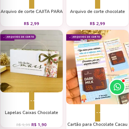
Adicionar ao carrinho
Adicionar ao carrinho
Arquivo de corte CAJITA PARA
Arquivo de corte chocolate
GALLETAS CHOCOLATE
san valentin
R$
2,99
R$
2,99
ARQUIVOS DE CORTE
ARQUIVOS DE CORTE
- 81%
- 91%
Adicionar ao carrinho
Lapelas Caixas Chocolate
Adicionar ao carrinho
(Duo Arquivos)
Cartão para Chocolate Cacau
R$
1,90
R$
9,99