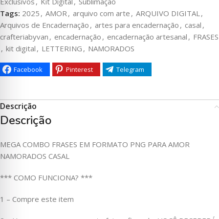
Exclusivos
,
Kit Digital
,
Sublimação
Tags:
2025
,
AMOR
,
arquivo com arte
,
ARQUIVO DIGITAL
,
Arquivos de Encadernação
,
artes para encadernação
,
casal
,
crafteriabyvan
,
encadernação
,
encadernação artesanal
,
FRASES
,
kit digital
,
LETTERING
,
NAMORADOS
Facebook
Pinterest
Telegram
Descrição
Descrição
MEGA COMBO FRASES EM FORMATO PNG PARA AMOR
NAMORADOS CASAL
*** COMO FUNCIONA? ***
1 – Compre este item