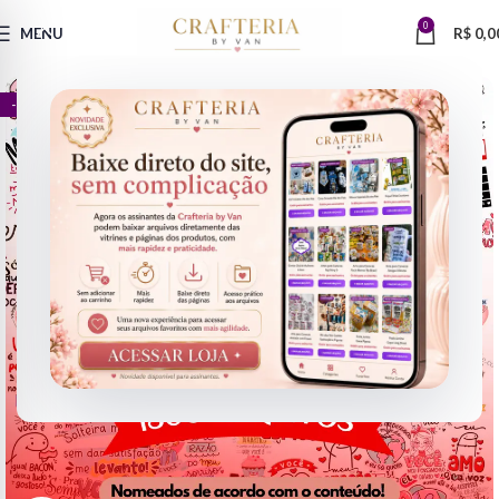
0
MENU
R$
0,0
- 50%