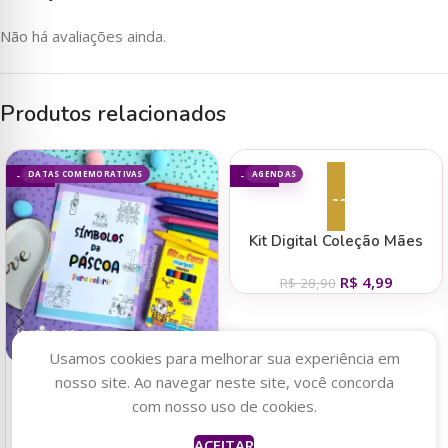
Não há avaliações ainda.
Produtos relacionados
DATAS COMEMORATIVAS
AGENDAS
- 91%
- 83%
Adicionar ao carrinho
Kit Digital Coleção Mães
2025 – Abacaxi
R$
4,99
R$
28,90
Usamos cookies para melhorar sua experiência em
nosso site. Ao navegar neste site, você concorda
Caroline
acabou de
Adicionar ao carrinho
comprar
com nosso uso de cookies.
PDF Botton Espelho -
Livrinho de colorir Símbolos
Tudo Posso Naquele
ACEITAR