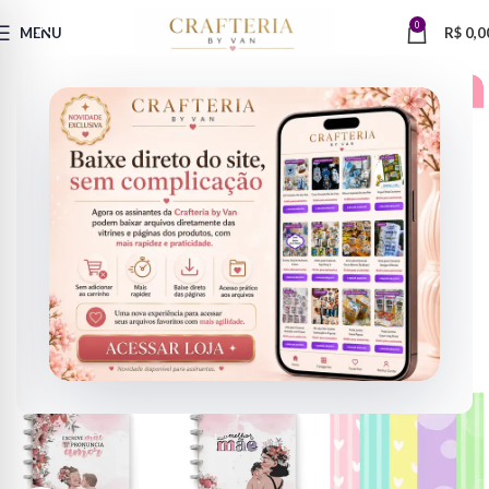
0
MENU
R$
0,0