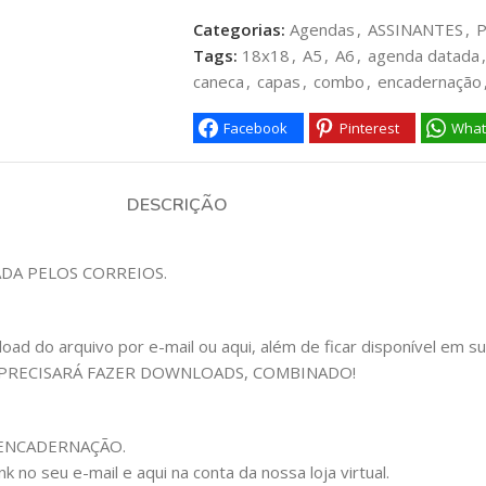
Categorias:
Agendas
,
ASSINANTES
,
P
Tags:
18x18
,
A5
,
A6
,
agenda datada
,
caneca
,
capas
,
combo
,
encadernação
Facebook
Pinterest
What
DESCRIÇÃO
ADA PELOS CORREIOS.
 do arquivo por e-mail ou aqui, além de ficar disponível em sua c
 PRECISARÁ FAZER DOWNLOADS, COMBINADO!
om ENCADERNAÇÃO.
 no seu e-mail e aqui na conta da nossa loja virtual.