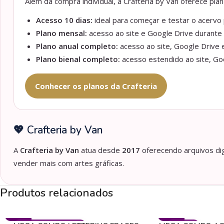
Além da compra individual, a Crafteria by Van oferece pl
Acesso 10 dias:
ideal para começar e testar o acervo p
Plano mensal:
acesso ao site e Google Drive durante 
Plano anual completo:
acesso ao site, Google Drive e
Plano bienal completo:
acesso estendido ao site, Goo
Conhecer os planos da Crafteria
💖 Crafteria by Van
A
Crafteria by Van
atua desde
2017
oferecendo arquivos dig
vender mais com artes gráficas.
Produtos relacionados
- 50%
- 85%