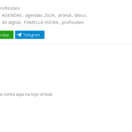
rofissões
AGENDAS
,
agendas 2024
,
artesã
,
bloco
,
,
kit digital
,
PAMELLA VIEIRA
,
profissões
sApp
Telegram
onta aqui na loja virtual.