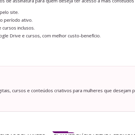
anos de assinatura para quem deseja ter acesso a mais conteúdos
elo site.
o período ativo.
 cursos inclusos.
gle Drive e cursos, com melhor custo-benefício.
itais, cursos e conteúdos criativos para mulheres que desejam p
- 50%