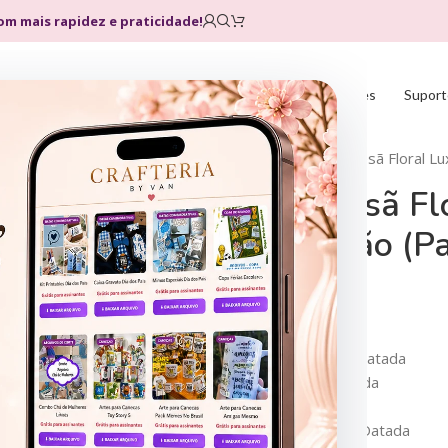
com mais rapidez e praticidade!
Home
Loja
Planos
Atualizações
Suport
Início
Agendas
Combo Artesã Floral Lu
Combo Artesã Flo
Encadernação (P
R$
9,90
R$
39,90
Capas A5 | 18×18 | A6
Miolo Agenda 18×18 Não Datada
Miolo Agenda A5 Não Datada
Miolo Bloco A6
Miolo Mini Agenda A6 Não Datada