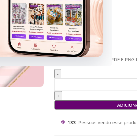
Marcador de Páginas
Sacola
Estampa para Chaveiro
Estampa Canecas
Acompanha Fonte
Elementos
Brinde: Porta Caneta
ARQUIVOS EM FORMATO PDF E PNG 
ADICION
133
Pessoas vendo esse produt