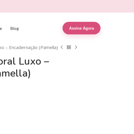
e
Blog
Assine Agora
xo – Encadernação (Pamella)
ral Luxo –
amella)
R$
9,90
R$
39,90
R$
6,90
R$
19,99