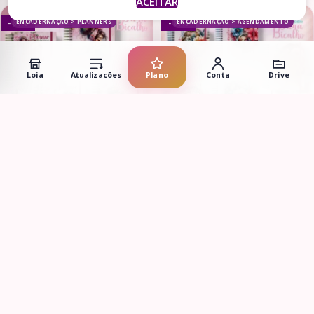
ACEITAR
ENCADERNAÇÃO > PLANNERS
ENCADERNAÇÃO > AGENDAMENTO
- 81%
- 81%
Loja
Atualizações
Plano
Conta
Drive
Adicionar ao carrinho
Adicionar ao carrinho
Planner Fitness Sports Girl
Agendamento Cabeleireira
2025
R$
2,90
R$
2,90
R$
15,20
R$
15,20
ENCADERNAÇÃO > AGENDAMENTO
ENCADERNAÇÃO > AGENDAS
- 81%
- 89%