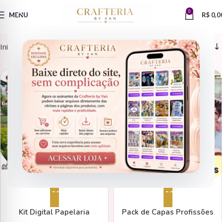
0
MENU
R$
0,0
Início
Produtos marcados com a tag “profissões”
KITS DIGITAIS
AGENDAS 2027
Adicionar ao carrinho
Adicionar ao carrinho
Kit Digital Papelaria
Pack de Capas Profissões