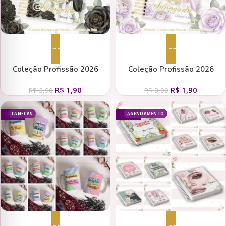
Adicionar ao carrinho
Adicionar ao carrinho
Coleção Profissão 2026
Coleção Profissão 2026
Feminino Preto – Arquivos da
Feminino Lilás – Arquivos da
R$
1,90
R$
1,90
Toke
Toke
R$
3,90
R$
3,90
CANECAS
AGENDAMENTO
- 60%
- 64%