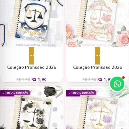
Adicionar ao carrinho
Adicionar ao carrinho
Coleção Profissão 2026
Coleção Profissão 2026
Masculino Azul – Arquivos da
Feminino Rosa – Arquivos da
R$
1,90
R$
1,90
Toke
Toke
R$
3,90
R$
3,90
ENCADERNAÇÃO
ENCADERNAÇÃO
- 51%
- 51%