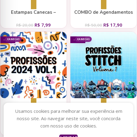
Adicionar ao carrinho
Adicionar ao carrinho
Estampas Canecas –
COMBO de Agendamentos
Profissões Femininas
2024
R$
7,99
R$
17,90
R$
20,00
R$
50,00
CANECAS
CANECAS
- 59%
- 71%
Adicionar ao carrinho
Adicionar ao carrinho
Usamos cookies para melhorar sua experiência em
nosso site. Ao navegar neste site, você concorda
Profissões 2024 Vol. 1
Stitch Profissões Vol. 1 +
com nosso uso de cookies.
(Lab51)
Elementos (Lab51)
R$
8,99
R$
9,99
R$
22,00
R$
35,00