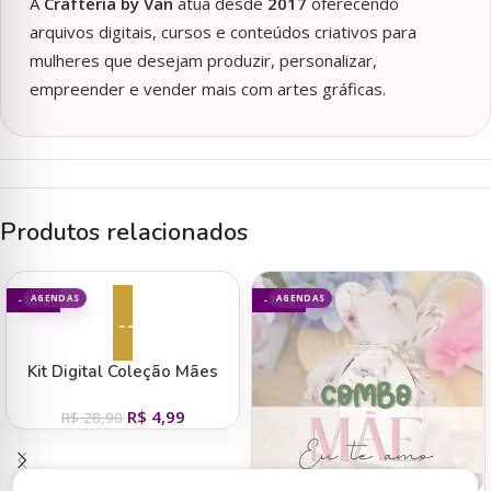
A
Crafteria by Van
atua desde
2017
oferecendo
arquivos digitais, cursos e conteúdos criativos para
mulheres que desejam produzir, personalizar,
empreender e vender mais com artes gráficas.
Produtos relacionados
AGENDAS
AGENDAS
- 83%
- 85%
Adicionar ao carrinho
Kit Digital Coleção Mães
2025 – Abacaxi
R$
4,99
R$
28,90