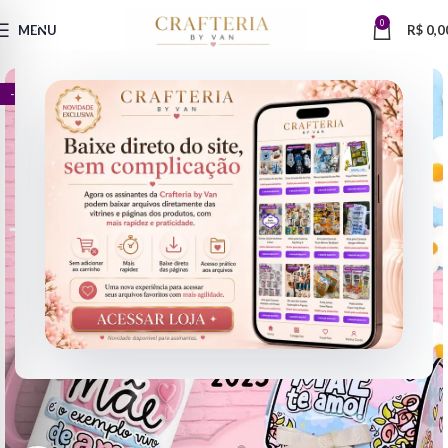
0
MENU
R$
0,0
- 75%