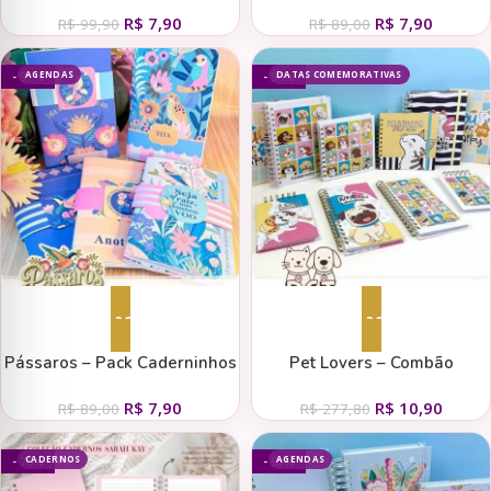
(Tita)
(Tita)
R$
7,90
R$
7,90
R$
99,90
R$
89,00
AGENDAS
DATAS COMEMORATIVAS
- 91%
- 96%
Adicionar ao carrinho
Adicionar ao carrinho
Pássaros – Pack Caderninhos
Pet Lovers – Combão
A5 (Tita)
Encadernação Cat & Dog
R$
7,90
R$
10,90
(Tita)
R$
89,00
R$
277,80
CADERNOS
AGENDAS
- 76%
- 93%