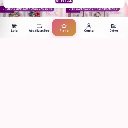
ACEITAR
ENCADERNAÇÃO > AGENDAMENTO
ENCADERNAÇÃO > AGENDAMENTO
- 81%
- 81%
Loja
Atualizações
Plano
Conta
Drive
Adicionar ao carrinho
Adicionar ao carrinho
Agendamento Cabeleireira
Pack Agendamento Manicure
2025
2025
R$
2,90
R$
2,90
R$
15,20
R$
15,20
ENCADERNAÇÃO > AGENDAS
ENCADERNAÇÃO > AGENDAS
- 89%
- 89%