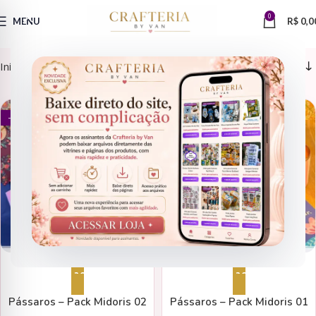
0
MENU
R$
0,0
Início
Produtos marcados com a tag “crafteriabyvan”
AGENDAS
AGENDAS
- 92%
- 91%
Adicionar ao carrinho
Adicionar ao carrinho
Pássaros – Pack Midoris 02
Pássaros – Pack Midoris 01