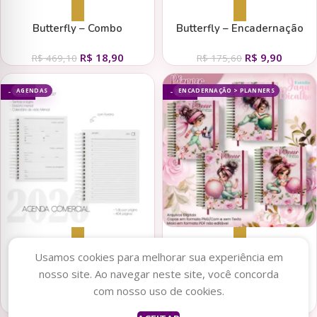
Adicionar ao carrinho
Adicionar ao carrinho
Butterfly – Combo
Butterfly – Encadernação
Lançamento (Tita)
Especial (Tita)
R$
18,90
R$
9,90
R$
469,10
R$
175,60
AGENDAS
ENCADERNAÇÃO > PLANNERS
- 82%
- 81%
Adicionar ao carrinho
Adicionar ao carrinho
Usamos cookies para melhorar sua experiência em
nosso site. Ao navegar neste site, você concorda
Combo Miolo Agenda
Planner Fitness Sports Girl
com nosso uso de cookies.
Comercial DATADA 2026
R$
8,99
R$
2,90
(Marta Iurkiu)
R$
49,00
R$
15,20