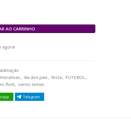
AR AO CARRINHO
 agora!
ublimação
morativas
,
dia dos pais
,
festa
,
FUTEBOL
,
es flork
,
varios temas
sApp
Telegram