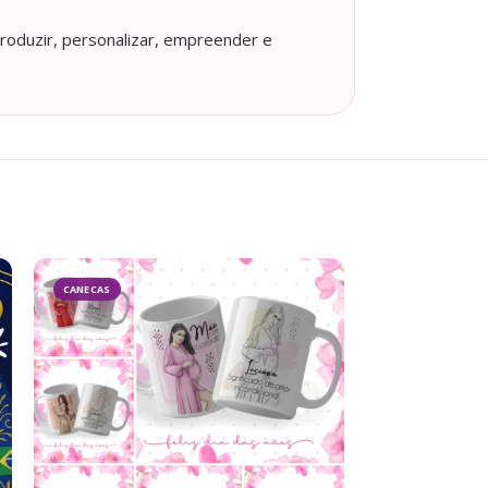
roduzir, personalizar, empreender e
- 65%
CANECAS
DATAS COMEMO