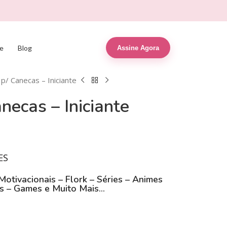
e
Blog
Assine Agora
 p/ Canecas – Iniciante
necas – Iniciante
R$
4,99
R$
14,99
R$
9,90
R$
29,90
ES
Motivacionais
– Flork –
Séries
– Animes
s –
Games
e Muito Mais…
D