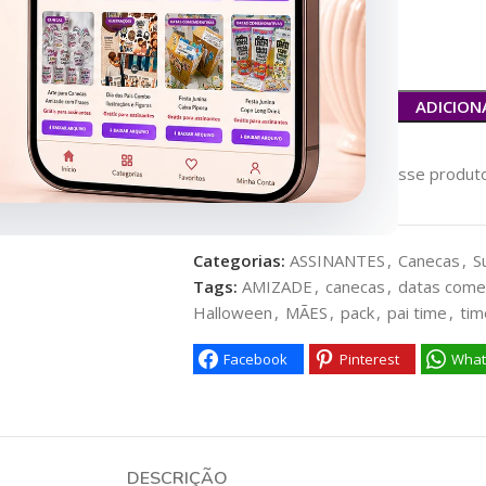
Resolução: 300dpi
ADICION
58
Pessoas vendo esse produto
Categorias:
ASSINANTES
,
Canecas
,
S
Tags:
AMIZADE
,
canecas
,
datas come
Halloween
,
MÃES
,
pack
,
pai time
,
tim
Facebook
Pinterest
What
DESCRIÇÃO