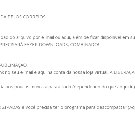
ADA PELOS CORREIOS.
 do arquivo por e-mail ou aqui, além de ficar disponível em sua c
 PRECISARÁ FAZER DOWNLOADS, COMBINADO!
m SUBLIMAÇÃO.
ink no seu e-mail e aqui na conta da nossa loja virtual, A LIB
cia aos poucos, nunca a pasta toda (dependendo do que adquiriu
IPADAS e você precisa ter o programa para descompactar (Aqui 