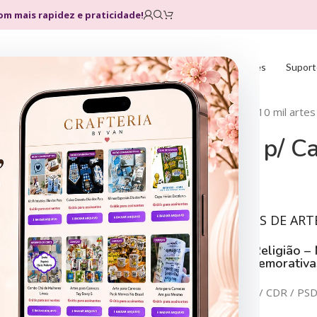
com mais rapidez e praticidade!
Home
Loja
Planos
Atualizações
Suport
Início
Sublimação
Canecas
10 mil artes
10 mil artes p/ Ca
R$
9,99
R$
29,99
SÃO MAIS DE 80 TEMAS DE ART
Heróis –
Profissões
– Religião –
–
Futebol
– Datas Comemorativa
Formato Digital: JPG / PNG / CDR / PS