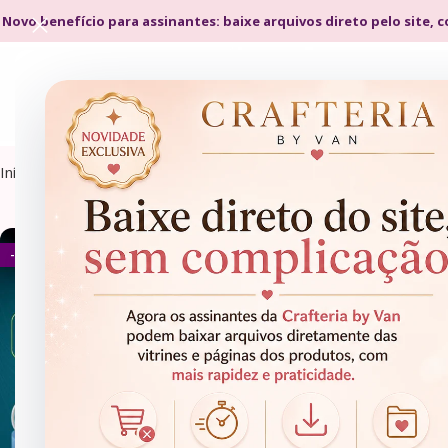
 Novo benefício para assinantes: baixe arquivos direto pelo site, 
Início
Produtos marcados com a tag “pai time”
- 67%
- 67%
CANECAS
CANECAS