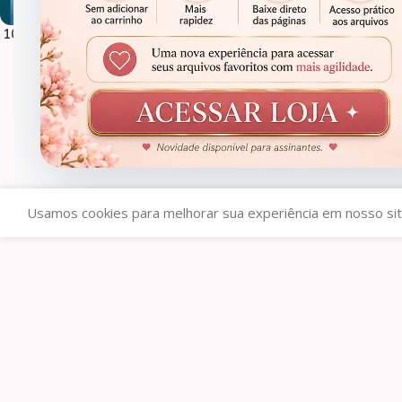
10 mil artes p/ Canecas – Iniciante
Artes Canecas Times P
dos Pais
R$
9,99
R$
4,9
R$
29,99
R$
14,99
Usamos cookies para melhorar sua experiência em nosso sit