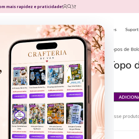
com mais rapidez e praticidade!
Home
Loja
Planos
Atualizações
Suport
Início
Arquivos de Corte
Topos de Bol
Ursinhos – Topo 
R$
1,90
R$
18,00
ADICION
70
Pessoas vendo esse produto