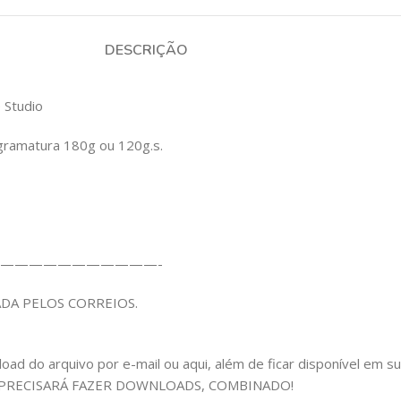
DESCRIÇÃO
 Studio
gramatura 180g ou 120g.s.
———————————-
ADA PELOS CORREIOS.
 do arquivo por e-mail ou aqui, além de ficar disponível em sua c
 PRECISARÁ FAZER DOWNLOADS, COMBINADO!