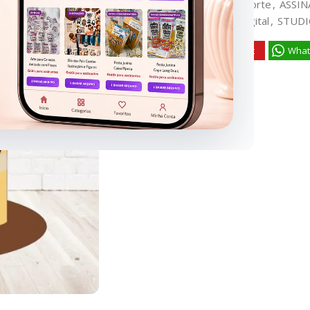
Categorias:
Arquivos de Corte
,
ASSIN
Tags:
baby
,
combo
,
kit digital
,
STUD
Facebook
Pinterest
What