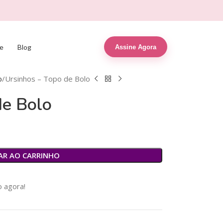
e
Blog
Assine Agora
o
Ursinhos – Topo de Bolo
de Bolo
R$
1,00
R$
9,90
R$
89,90
AR AO CARRINHO
 agora!