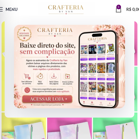
0
MENU
R$
0,0