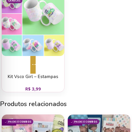
CANECAS
Adicionar ao carrinho
Kit Vsco Girl – Estampas
p/Canecas
R$
3,99
Produtos relacionados
PACKS E COMBOS
PACKS E COMBOS
- 93%
- 92%