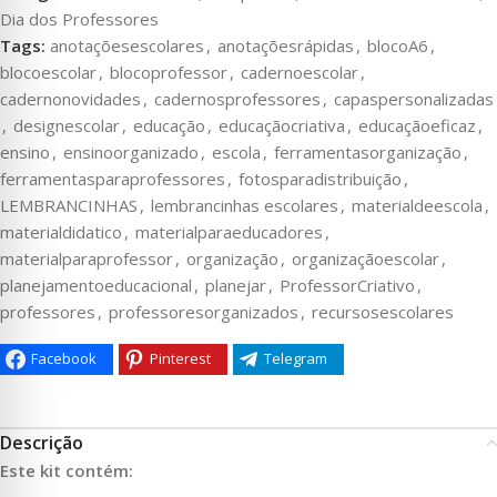
Dia dos Professores
Tags:
anotaçõesescolares
,
anotaçõesrápidas
,
blocoA6
,
blocoescolar
,
blocoprofessor
,
cadernoescolar
,
cadernonovidades
,
cadernosprofessores
,
capaspersonalizadas
,
designescolar
,
educação
,
educaçãocriativa
,
educaçãoeficaz
,
ensino
,
ensinoorganizado
,
escola
,
ferramentasorganização
,
ferramentasparaprofessores
,
fotosparadistribuição
,
LEMBRANCINHAS
,
lembrancinhas escolares
,
materialdeescola
,
materialdidatico
,
materialparaeducadores
,
materialparaprofessor
,
organização
,
organizaçãoescolar
,
planejamentoeducacional
,
planejar
,
ProfessorCriativo
,
professores
,
professoresorganizados
,
recursosescolares
Facebook
Pinterest
Telegram
Descrição
Este kit contém: