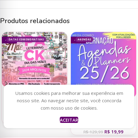
Produtos relacionados
DATAS COMEMORATIVAS
AGENDAS
- 50%
- 85%
Usamos cookies para melhorar sua experiência em
Adicionar ao carrinho
nosso site. Ao navegar neste site, você concorda
Adicionar ao carrinho
com nosso uso de cookies.
MEGA COMBO LETTERING
Emilly
acabou de
FRASES PARA DIA DAS
comprar
MEGA COMBO AGENDAS E
ACEITAR
R$
14,99
MÃES
R$
29,99
Maletinha
PLANNERS 25/26
há 3 horas
R$
19,99
R$
129,99
por