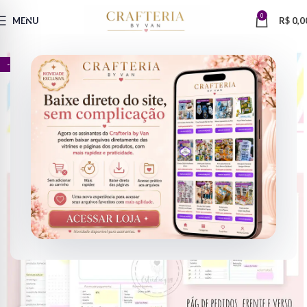
0
MENU
R$
0,0
- 85%