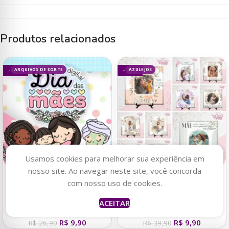
Produtos relacionados
ARQUIVOS DE CORTE
AZULEJOS
- 63%
- 75%
Usamos cookies para melhorar sua experiência em
nosso site. Ao navegar neste site, você concorda
Adicionar ao carrinho
Adicionar ao carrinho
com nosso uso de cookies.
Kit Digital + Mimos – Dia das
Estampas Azulejos Fotos-
ACEITAR
Mães 2023
Dia das Mães 2023
R$
9,90
R$
9,90
R$
26,90
R$
39,90