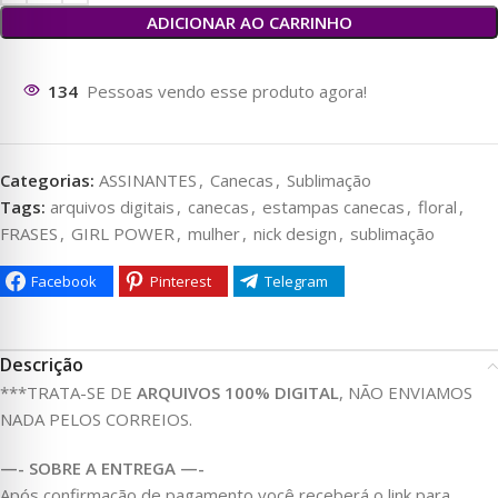
ADICIONAR AO CARRINHO
30
Pessoas vendo esse produto agora!
Categorias:
ASSINANTES
,
Canecas
,
Sublimação
Tags:
arquivos digitais
,
canecas
,
estampas canecas
,
floral
,
FRASES
,
GIRL POWER
,
mulher
,
nick design
,
sublimação
Facebook
Pinterest
Telegram
Descrição
***TRATA-SE DE
ARQUIVOS 100% DIGITAL
, NÃO ENVIAMOS
NADA PELOS CORREIOS.
—- SOBRE A ENTREGA —-
Após confirmação de pagamento você receberá o link para