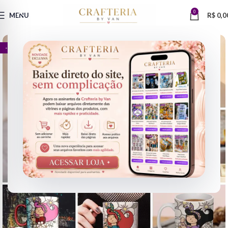
0
MENU
R$
0,0
- 81%