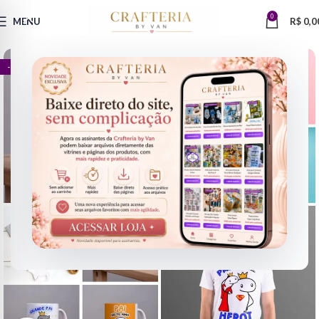
0
MENU
R$
0,0
- 71%