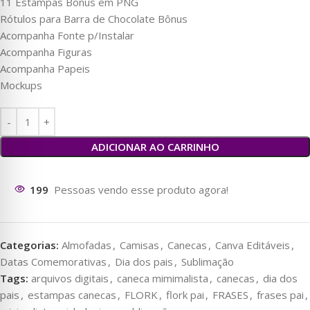
11 Estampas Bônus em PNG
Rótulos para Barra de Chocolate Bônus
Acompanha Fonte p/Instalar
Acompanha Figuras
Acompanha Papeis
Mockups
ADICIONAR AO CARRINHO
196
Pessoas vendo esse produto agora!
Categorias:
Almofadas
,
Camisas
,
Canecas
,
Canva Editáveis
,
Datas Comemorativas
,
Dia dos pais
,
Sublimação
Tags:
arquivos digitais
,
caneca mimimalista
,
canecas
,
dia dos
pais
,
estampas canecas
,
FLORK
,
flork pai
,
FRASES
,
frases pai
,