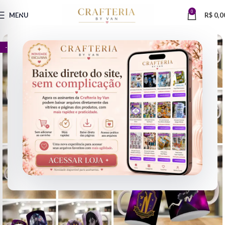
0
MENU
R$
0,0
- 78%