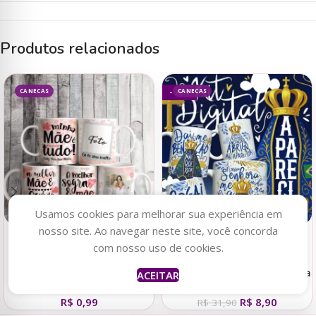
Produtos relacionados
CANECAS
CANECAS
- 72%
Usamos cookies para melhorar sua experiência em
nosso site. Ao navegar neste site, você concorda
Adicionar ao carrinho
Adicionar ao carrinho
com nosso uso de cookies.
Kit Florais Aquarela –
Nossa Senhora de Aparecida
ACEITAR
Estampas p/Canecas
(Abacaxi Sublimatico)
R$
0,99
R$
8,90
R$
31,90