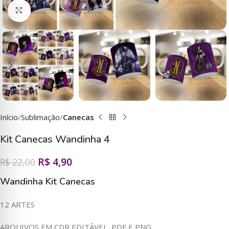
Clique para ampliar
Início
Sublimação
Canecas
Kit Canecas Wandinha 4
R$
4,90
R$
22,00
Wandinha Kit Canecas
12 ARTES
ARQUIVOS EM CDR EDITÁVEL, PDF E PNG