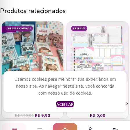
Produtos relacionados
PACKS E COMBOS
FREEBIES
- 92%
Usamos cookies para melhorar sua experiência em
nosso site. Ao navegar neste site, você concorda
Adicionar ao carrinho
Adicionar ao carrinho
com nosso uso de cookies.
Combão de Encadernação –
Mini Kit Digital Encadernação
ACEITAR
Volta às Aulas 2023
– Empreendedora
R$
9,90
R$
0,00
R$
129,99