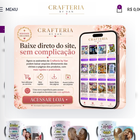
0
MENU
R$
0,0
- 63%