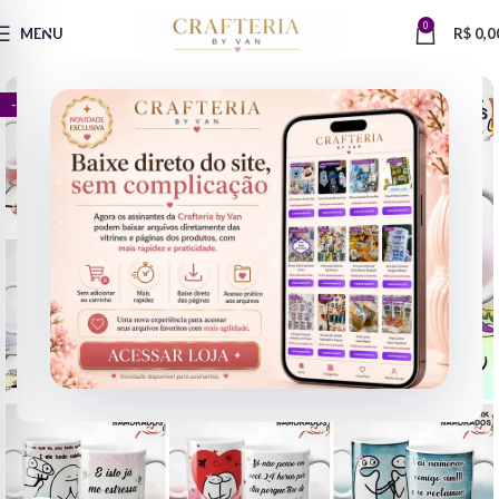
0
MENU
R$
0,0
- 60%