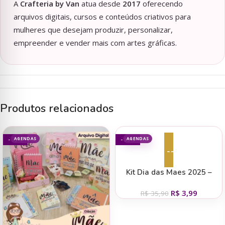
A
Crafteria by Van
atua desde
2017
oferecendo
arquivos digitais, cursos e conteúdos criativos para
mulheres que desejam produzir, personalizar,
empreender e vender mais com artes gráficas.
Produtos relacionados
AGENDAS
AGENDAS
- 73%
- 89%
Adicionar ao carrinho
Kit Dia das Maes 2025 –
Bella Ideia
R$
3,99
R$
35,90