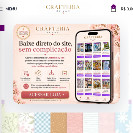
0
MENU
R$
0,0
- 76%