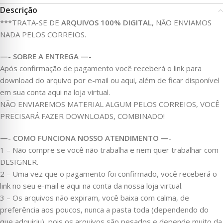
Descrição
***TRATA-SE DE
ARQUIVOS 100% DIGITAL
, NÃO ENVIAMOS
NADA PELOS CORREIOS.
—- SOBRE A ENTREGA —-
Após confirmação de pagamento você receberá o link para
download do arquivo por e-mail ou aqui, além de ficar disponível
em sua conta aqui na loja virtual.
NÃO ENVIAREMOS MATERIAL ALGUM PELOS CORREIOS, VOCÊ
PRECISARÁ FAZER DOWNLOADS, COMBINADO!
—- COMO FUNCIONA NOSSO ATENDIMENTO —-
1 – Não compre se você não trabalha e nem quer trabalhar com
DESIGNER.
2 – Uma vez que o pagamento foi confirmado, você receberá o
link no seu e-mail e aqui na conta da nossa loja virtual.
3 – Os arquivos não expiram, você baixa com calma, de
preferência aos poucos, nunca a pasta toda (dependendo do
que adquiriu), pois os arquivos são pesados e depende muito da