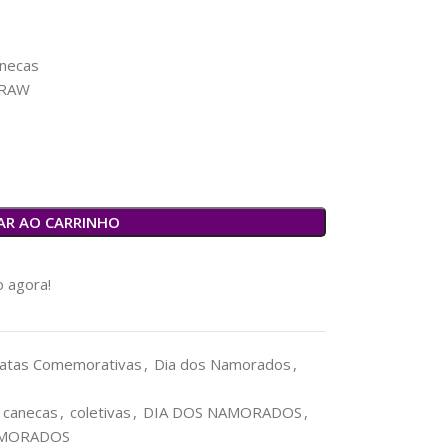
anecas
DRAW
AR AO CARRINHO
o agora!
atas Comemorativas
,
Dia dos Namorados
,
canecas
,
coletivas
,
DIA DOS NAMORADOS
,
MORADOS