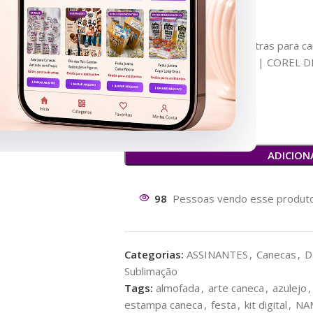
15 artes para Almofadas
06 artes para azulejo
Brindes incluso 14 artes extras para c
Formato Digital: PNG | JPG | COREL 
Resolução: 300dpi
ADICION
189
Pessoas vendo esse produt
Categorias:
ASSINANTES
,
Canecas
,
D
Sublimação
Tags:
almofada
,
arte caneca
,
azulejo
,
estampa caneca
,
festa
,
kit digital
,
NA