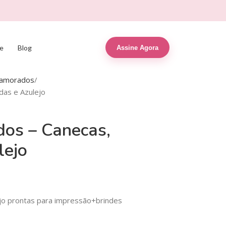
e
Blog
Assine Agora
Namorados
das e Azulejo
os – Canecas,
lejo
ejo prontas para impressão+brindes