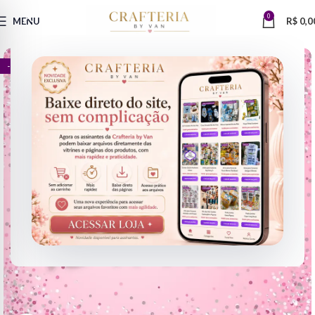
0
MENU
R$
0,0
- 72%