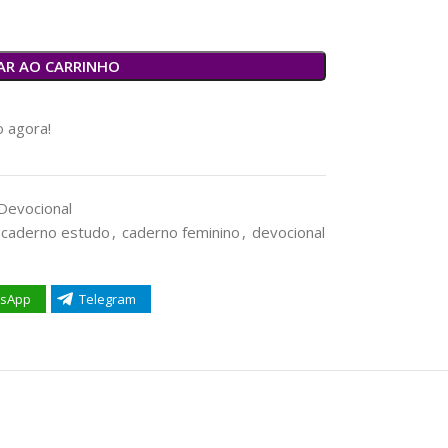
AR AO CARRINHO
 agora!
Devocional
caderno estudo
,
caderno feminino
,
devocional
sApp
Telegram