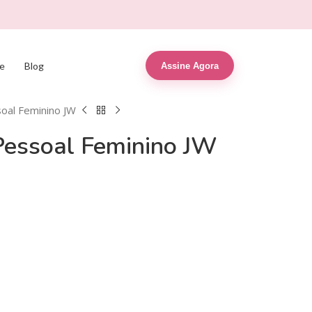
e
Blog
Assine Agora
oal Feminino JW
Pessoal Feminino JW
R$
9,90
R$
39,00
R$
8,90
R$
39,00