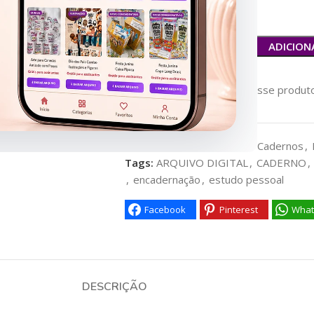
ADICION
34
Pessoas vendo esse produto
Categorias:
ASSINANTES
,
Cadernos
,
Tags:
ARQUIVO DIGITAL
,
CADERNO
,
,
encadernação
,
estudo pessoal
Facebook
Pinterest
What
DESCRIÇÃO