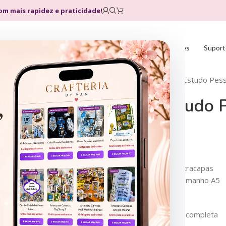
com mais rapidez e praticidade!
Home
Loja
Planos
Atualizações
Suport
Início
Devocional
Caderno Estudo Pess
Caderno Estudo 
R$
9,90
R$
39,00
O miolo tem 194 páginas
4 modelos de Capas / Contracapas
Envio em formato PDF – Tamanho A5
Capas em formato PNG
Mais detalhes na descrição completa