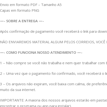
Envio em formato PDF – Tamanho A5
Capas em formato PNG
—- SOBRE A ENTREGA —-
Após confirmação de pagamento você receberá o link para download
NÃO ENVIAREMOS MATERIAL ALGUM PELOS CORREIOS, VOCÊ
—- COMO FUNCIONA NOSSO ATENDIMENTO —-
1 – Não compre se você não trabalha e nem quer trabalhar c
2 – Uma vez que o pagamento foi confirmado, você receberá o link
3 – Os arquivos não expiram, você baixa com calma, de preferên
muito da sua internet.
IMPORTANTE: A maioria dos nossos arquivos estarão em pastas Z
encontrar o programa ou app para instalar).