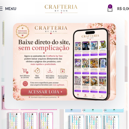
0
MENU
R$
0,0