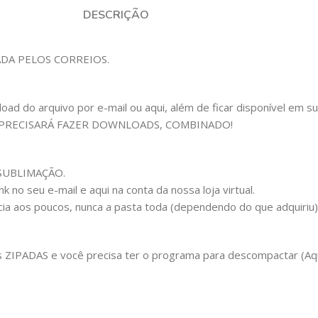
DESCRIÇÃO
ADA PELOS CORREIOS.
 do arquivo por e-mail ou aqui, além de ficar disponível em sua c
 PRECISARÁ FAZER DOWNLOADS, COMBINADO!
m SUBLIMAÇÃO.
 no seu e-mail e aqui na conta da nossa loja virtual.
cia aos poucos, nunca a pasta toda (dependendo do que adquiriu
IPADAS e você precisa ter o programa para descompactar (Aqui 