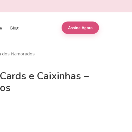
e
Blog
Assine Agora
Dia dos Namorados
Cards e Caixinhas –
os