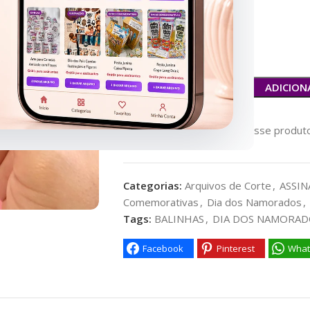
Resolução: 300dpi
ADICION
33
Pessoas vendo esse produto
Categorias:
Arquivos de Corte
,
ASSIN
Comemorativas
,
Dia dos Namorados
,
Tags:
BALINHAS
,
DIA DOS NAMORAD
Facebook
Pinterest
What