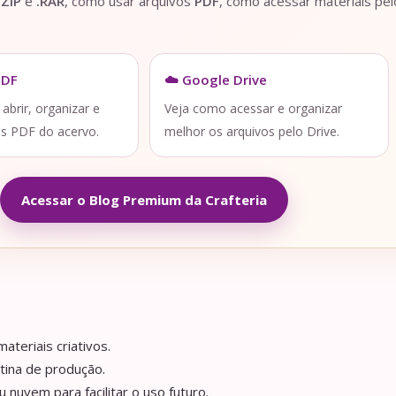
.ZIP
e
.RAR
, como usar arquivos
PDF
, como acessar materiais pe
PDF
☁️ Google Drive
brir, organizar e
Veja como acessar e organizar
os PDF do acervo.
melhor os arquivos pelo Drive.
Acessar o Blog Premium da Crafteria
ateriais criativos.
tina de produção.
nuvem para facilitar o uso futuro.