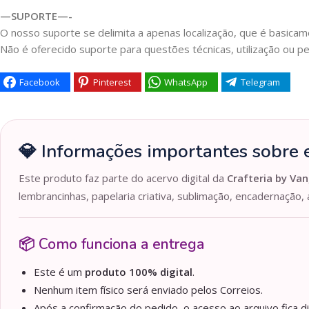
—SUPORTE—-
O nosso suporte se delimita a apenas localização, que é basicame
Não é oferecido suporte para questões técnicas, utilização ou pe
Facebook
Pinterest
WhatsApp
Telegram
💎 Informações importantes sobre e
Este produto faz parte do acervo digital da
Crafteria by Van
lembrancinhas, papelaria criativa, sublimação, encadernação, 
📦 Como funciona a entrega
Este é um
produto 100% digital
.
Nenhum item físico será enviado pelos Correios.
Após a confirmação do pedido, o acesso ao arquivo fica d