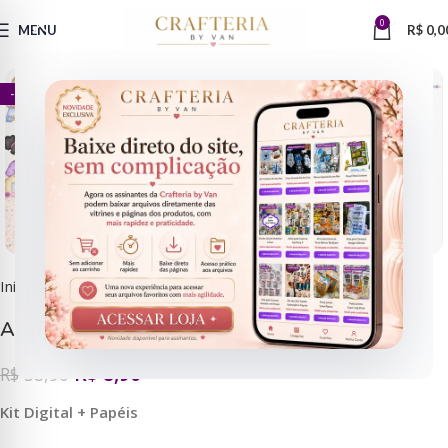
0
Clique para ampliar
MENU
R$
0,0
- 85%
Início
Recursos Criação
Kit Digital
Amigas – Kit Digital
R$
8,90
R$
58,90
Kit Digital + Papéis