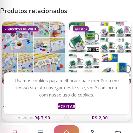
Produtos relacionados
ARQUIVOS DE CORTE
CANECAS
- 73%
Usamos cookies para melhorar sua experiência em
nosso site. Ao navegar neste site, você concorda
Adicionar ao carrinho
Adicionar ao carrinho
com nosso uso de cookies.
Combo Mimos Volta às Aulas
Canecas Flork Professores
ACEITAR
R$
7,90
R$
2,90
R$
28,90