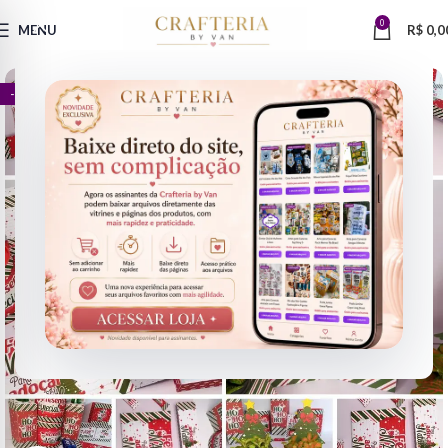
0
MENU
R$
0,0
- 75%