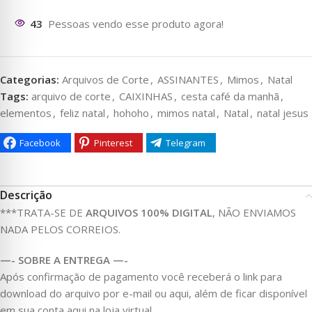
41
Pessoas vendo esse produto agora!
Categorias:
Arquivos de Corte
,
ASSINANTES
,
Mimos
,
Natal
Tags:
arquivo de corte
,
CAIXINHAS
,
cesta café da manhã
,
elementos
,
feliz natal
,
hohoho
,
mimos natal
,
Natal
,
natal jesus
Facebook
Pinterest
Telegram
Descrição
***TRATA-SE DE
ARQUIVOS 100% DIGITAL
, NÃO ENVIAMOS
NADA PELOS CORREIOS.
—- SOBRE A ENTREGA —-
Após confirmação de pagamento você receberá o link para
download do arquivo por e-mail ou aqui, além de ficar disponível
em sua conta aqui na loja virtual.