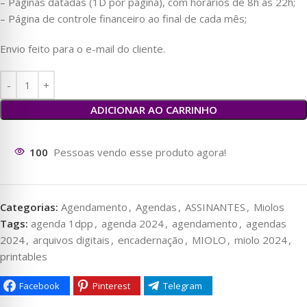
– Páginas datadas (1D por página), com horários de 8h às 22h;
– Página de controle financeiro ao final de cada mês;
Envio feito para o e-mail do cliente.
ADICIONAR AO CARRINHO
96
Pessoas vendo esse produto agora!
Categorias:
Agendamento
,
Agendas
,
ASSINANTES
,
Miolos
Tags:
agenda 1dpp
,
agenda 2024
,
agendamento
,
agendas
2024
,
arquivos digitais
,
encadernação
,
MIOLO
,
miolo 2024
,
printables
Facebook
Pinterest
Telegram