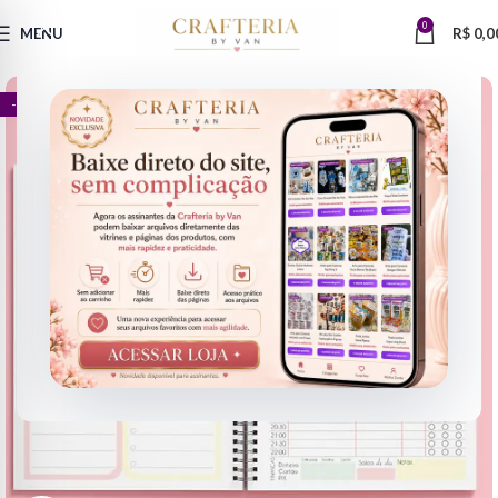
0
MENU
R$
0,0
- 59%