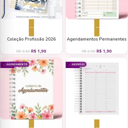
Adicionar ao carrinho
Adicionar ao carrinho
Coleção Profissão 2026
Agendamentos Permanentes
Masculino Azul – Arquivos da
– Telma Contel
R$
1,90
R$
1,90
Toke
R$
3,90
R$
2,90
AGENDAMENTO
AGENDAS
- 34%
- 34%