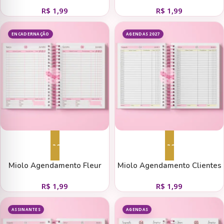
Cinza
18×27
R$
1,99
R$
1,99
ENCADERNAÇÃO
AGENDAS 2027
Adicionar ao carrinho
Adicionar ao carrinho
Miolo Agendamento Fleur
Miolo Agendamento Clientes
Thamoní
Candy 1dpp – 2027
R$
1,99
R$
1,99
ASSINANTES
AGENDAS