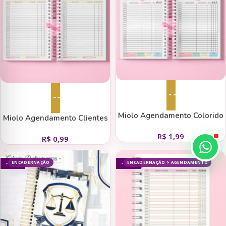
Adicionar ao carrinho
Adicionar ao carrinho
Miolo Agendamento Colorido
Miolo Agendamento Clientes
Thamoní
Candy 1dpp
R$
1,99
R$
0,99
ENCADERNAÇÃO
ENCADERNAÇÃO > AGENDAMENTO
- 51%
- 34%