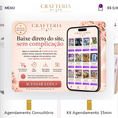
0
MENU
R$
0,0
Início
Produtos marcados com a tag “agendamento”
AGENDAS
AGENDAS
Adicionar ao carrinho
Adicionar ao carrinho
Agendamento Consultório
Kit Agendamento 15min