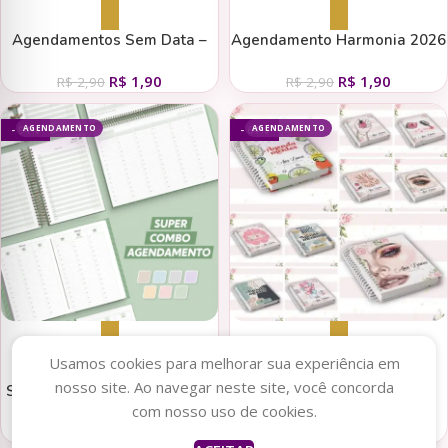
Adicionar ao carrinho
Adicionar ao carrinho
Agendamentos Sem Data –
Agendamento Harmonia 2026
Telma Contel
– 3 Profissionais – Marta
R$
1,90
R$
1,90
Iurkiu
R$
2,90
R$
2,90
AGENDAMENTO
AGENDAMENTO
- 94%
- 64%
Adicionar ao carrinho
Adicionar ao carrinho
Usamos cookies para melhorar sua experiência em
nosso site. Ao navegar neste site, você concorda
SUPER Combo Agendamento
COMBO de Agendamentos
com nosso uso de cookies.
2024 (Nilmara)
2024
R$
14,90
R$
17,90
R$
259,90
R$
50,00