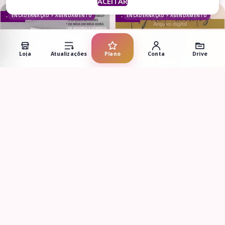
ACEITAR
ENCADERNAÇÃO > AGENDAMENTO
ENCADERNAÇÃO > AGENDAMENTO
- 75%
- 85%
Loja
Atualizações
Plano
Conta
Drive
Adicionar ao carrinho
Adicionar ao carrinho
Kit Agendamento Semanal
COMBO Agendamento 2024 e
2024 tamanho 18×27 até 22h
Sem Data
R$
9,90
– Psicólogos e Terapeutas
R$
40,00
R$
9,90
R$
64,90
(Bicho Papel)
ENCADERNAÇÃO > AGENDAMENTO
ENCADERNAÇÃO > AGENDAMENTO
- 65%
- 72%