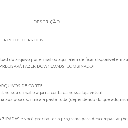
DESCRIÇÃO
ADA PELOS CORREIOS.
 do arquivo por e-mail ou aqui, além de ficar disponível em sua c
 PRECISARÁ FAZER DOWNLOADS, COMBINADO!
om ARQUIVOS DE CORTE.
 no seu e-mail e aqui na conta da nossa loja virtual.
cia aos poucos, nunca a pasta toda (dependendo do que adquiriu
IPADAS e você precisa ter o programa para descompactar (Aqui 