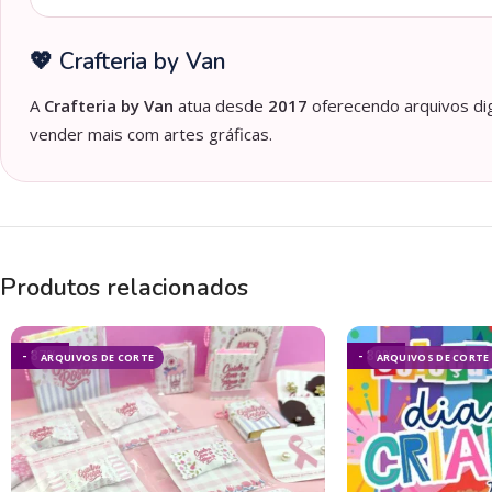
💖 Crafteria by Van
A
Crafteria by Van
atua desde
2017
oferecendo arquivos dig
vender mais com artes gráficas.
Produtos relacionados
- 87%
- 80%
ARQUIVOS DE CORTE
ARQUIVOS DE CORTE