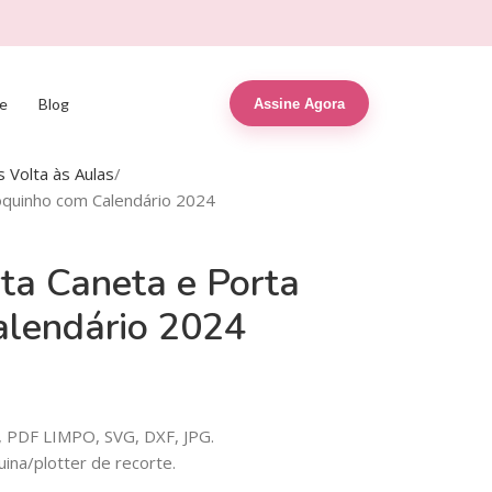
e
Blog
Assine Agora
 Volta às Aulas
oquinho com Calendário 2024
ta Caneta e Porta
alendário 2024
 PDF LIMPO, SVG, DXF, JPG.
na/plotter de recorte.
.