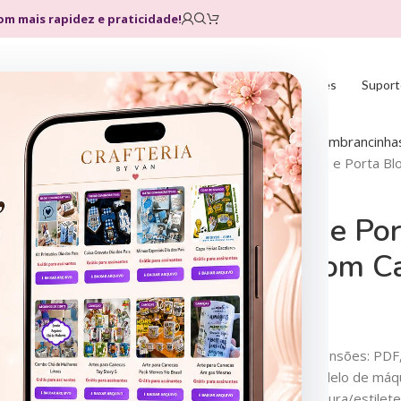
com mais rapidez e praticidade!
Home
Loja
Planos
Atualizações
Suport
Início
Arquivos de Corte
Lembrancinhas
4 Modelos de Porta Caneta e Porta Bl
4 Modelos de Por
Bloquinho com C
R$
6,99
R$
19,90
R$
4,99
R$
14,90
R$
4,99
R$
13,90
✔ Contém arquivo nas extensões: PDF,
✔ Serve para qualquer modelo de máqui
✔ Serve para corte na tesoura/estilete