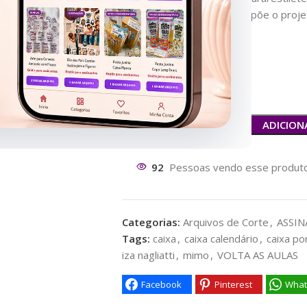
✔ As imagens JPG que compõe o proje
✔ Medida:
✔ Folhas :
✔ Papel 180 grs
ADICION
92
Pessoas vendo esse produto
Categorias:
Arquivos de Corte
,
ASSIN
Tags:
caixa
,
caixa calendário
,
caixa po
iza nagliatti
,
mimo
,
VOLTA AS AULAS
Facebook
Pinterest
What