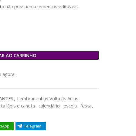
to não possuem elementos editáveis.
AR AO CARRINHO
 agora!
ANTES
,
Lembrancinhas Volta às Aulas
rta lápis e caneta
,
calendário
,
escola
,
festa
,
sApp
Telegram