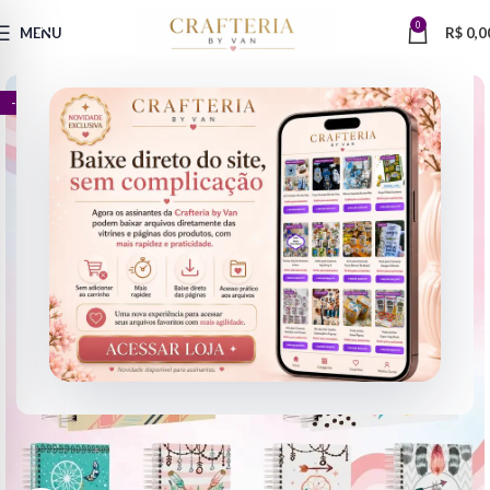
0
MENU
R$
0,0
- 67%