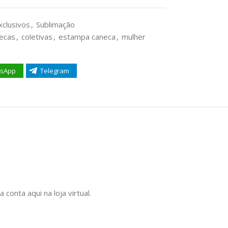
xclusivos
,
Sublimação
ecas
,
coletivas
,
estampa caneca
,
mulher
sApp
Telegram
onta aqui na loja virtual.