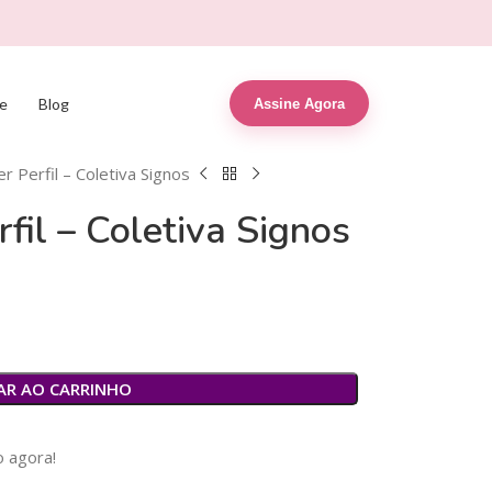
e
Blog
Assine Agora
r Perfil – Coletiva Signos
fil – Coletiva Signos
R$
3,99
R$
9,99
R$
14,99
R$
29,99
AR AO CARRINHO
 agora!