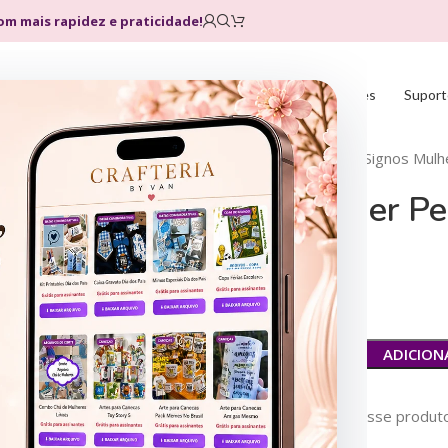
com mais rapidez e praticidade!
Home
Loja
Planos
Atualizações
Suport
Início
Sublimação
Canecas
Signos Mulhe
Signos Mulher Per
R$
14,99
R$
29,99
ADICION
42
Pessoas vendo esse produto