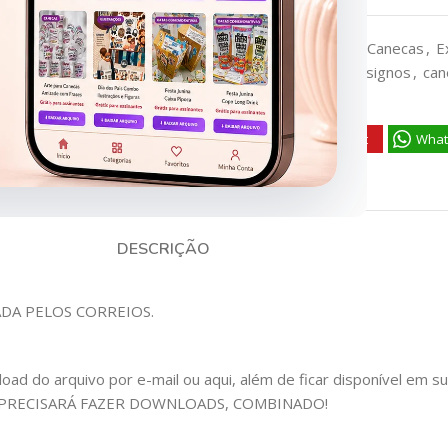
Categorias:
ASSINANTES
,
Canecas
,
E
Tags:
arte caneca
,
caneca signos
,
can
signo
,
SIGNOS
Facebook
Pinterest
What
DESCRIÇÃO
ADA PELOS CORREIOS.
 do arquivo por e-mail ou aqui, além de ficar disponível em sua c
 PRECISARÁ FAZER DOWNLOADS, COMBINADO!