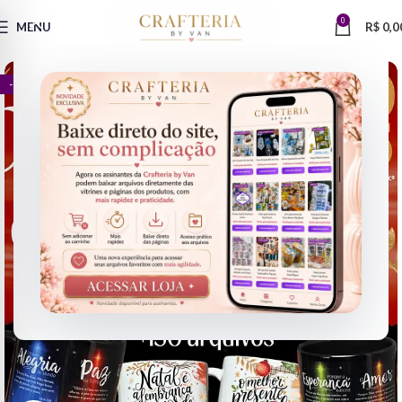
0
MENU
R$
0,0
- 75%