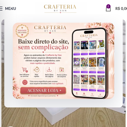
0
MENU
R$
0,0