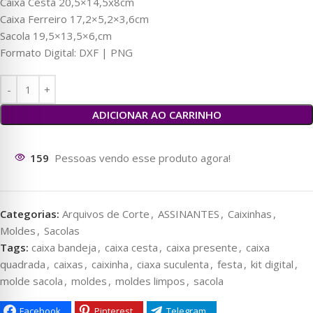
Caixa Cesta 20,5×14,5x8cm
Caixa Ferreiro 17,2×5,2×3,6cm
Sacola 19,5×13,5×6,cm
Formato Digital: DXF | PNG
ADICIONAR AO CARRINHO
160
Pessoas vendo esse produto agora!
Categorias:
Arquivos de Corte
,
ASSINANTES
,
Caixinhas
,
Moldes
,
Sacolas
Tags:
caixa bandeja
,
caixa cesta
,
caixa presente
,
caixa
quadrada
,
caixas
,
caixinha
,
ciaxa suculenta
,
festa
,
kit digital
,
molde sacola
,
moldes
,
moldes limpos
,
sacola
Facebook
Pinterest
Telegram