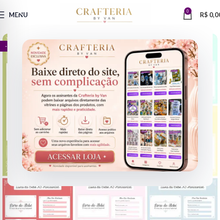
0
MENU
R$
0,0
- 67%