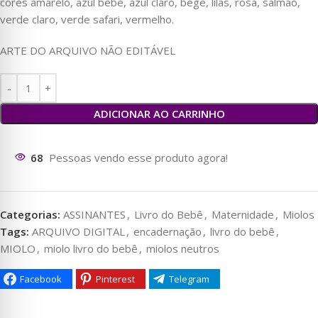
cores amarelo, azul bebê, azul claro, bege, lilás, rosa, salmão,
verde claro, verde safari, vermelho.
ARTE DO ARQUIVO NÃO EDITÁVEL
ADICIONAR AO CARRINHO
69
Pessoas vendo esse produto agora!
Categorias:
ASSINANTES
,
Livro do Bebê
,
Maternidade
,
Miolos
Tags:
ARQUIVO DIGITAL
,
encadernação
,
livro do bebê
,
MIOLO
,
miolo livro do bebê
,
miolos neutros
Facebook
Pinterest
Telegram