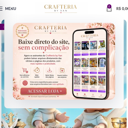
0
MENU
R$
0,0
- 71%