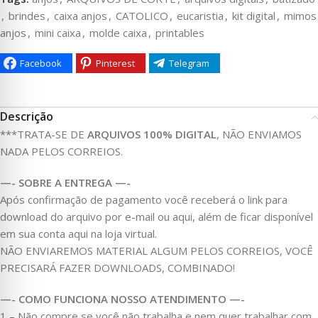
,
brindes
,
caixa anjos
,
CATOLICO
,
eucaristia
,
kit digital
,
mimos
anjos
,
mini caixa
,
molde caixa
,
printables
Facebook
Pinterest
Telegram
Descrição
***TRATA-SE DE
ARQUIVOS 100% DIGITAL
, NÃO ENVIAMOS
NADA PELOS CORREIOS.
—- SOBRE A ENTREGA —-
Após confirmação de pagamento você receberá o link para
download do arquivo por e-mail ou aqui, além de ficar disponível
em sua conta aqui na loja virtual.
NÃO ENVIAREMOS MATERIAL ALGUM PELOS CORREIOS, VOCÊ
PRECISARÁ FAZER DOWNLOADS, COMBINADO!
—- COMO FUNCIONA NOSSO ATENDIMENTO —-
1 – Não compre se você não trabalha e nem quer trabalhar com