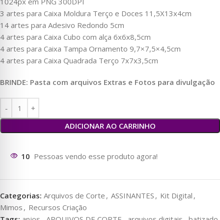
1024px em PNG 300DPI
3 artes para Caixa Moldura Terço e Doces 11,5X13x4cm
14 artes para Adesivo Redondo 5cm
4 artes para Caixa Cubo com alça 6x6x8,5cm
4 artes para Caixa Tampa Ornamento 9,7×7,5×4,5cm
4 artes para Caixa Quadrada Terço 7x7x3,5cm
BRINDE: Pasta com arquivos Extras e Fotos para divulgação
ADICIONAR AO CARRINHO
13
Pessoas vendo esse produto agora!
Categorias:
Arquivos de Corte
,
ASSINANTES
,
Kit Digital
,
Mimos
,
Recursos Criação
Tags:
anjos
,
ARQUIVOS DE CORTE
,
arquivos digitais
,
batizado