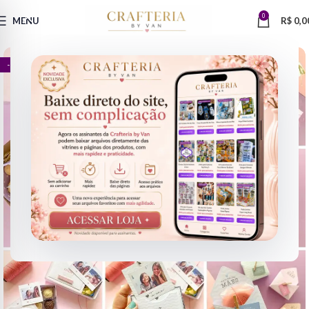
0
MENU
R$
0,0
- 75%