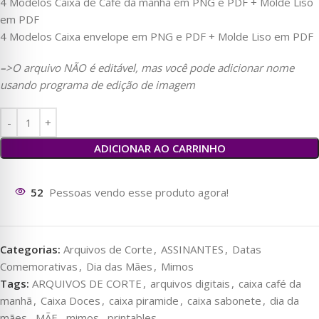
4 Modelos Caixa de Café da manhã em PNG e PDF + Molde Liso
em PDF
4 Modelos Caixa envelope em PNG e PDF + Molde Liso em PDF
–
>O arquivo
NÃO é editável, mas você pode adicionar nome
usando programa de edição de imagem
ADICIONAR AO CARRINHO
171
Pessoas vendo esse produto agora!
Categorias:
Arquivos de Corte
,
ASSINANTES
,
Datas
Comemorativas
,
Dia das Mães
,
Mimos
Tags:
ARQUIVOS DE CORTE
,
arquivos digitais
,
caixa café da
manhã
,
Caixa Doces
,
caixa piramide
,
caixa sabonete
,
dia da
mães
,
MÃE
,
mimos
,
printables