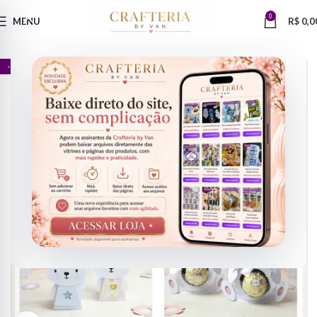
0
MENU
R$
0,0
- 90%