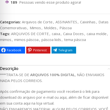
190
Pessoas vendo esse produto agora!
Categorias:
Arquivos de Corte
,
ASSINANTES
,
Caixinhas
,
Datas
Comemorativas
,
Mimos
,
Moldes
,
Páscoa
Tags:
ARQUIVOS DE CORTE
,
caixa
,
Caixa Doces
,
caixa molde
,
mimos
,
mimos páscoa
,
páscoa kids
,
tema páscoa
Facebook
Pinterest
Telegram
Descrição
***TRATA-SE DE
ARQUIVOS 100% DIGITAL
, NÃO ENVIAMOS
NADA PELOS CORREIOS.
Após confirmação de pagamento você receberá o link para
download do arquivo por e-mail ou aqui, além de ficar disponível
em sua conta aqui na loja virtual.
NÃO ENVIAREMOS MATERIAL ALGUM PELOS CORREIOS, VOCÊ