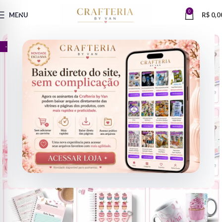
0
MENU
R$
0,0
- 67%