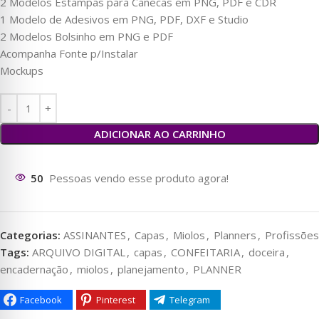
2 Modelos Estampas para Canecas em PNG, PDF e CDR
1 Modelo de Adesivos em PNG, PDF, DXF e Studio
2 Modelos Bolsinho em PNG e PDF
Acompanha Fonte p/Instalar
Mockups
ADICIONAR AO CARRINHO
129
Pessoas vendo esse produto agora!
Categorias:
ASSINANTES
,
Capas
,
Miolos
,
Planners
,
Profissões
Tags:
ARQUIVO DIGITAL
,
capas
,
CONFEITARIA
,
doceira
,
encadernação
,
miolos
,
planejamento
,
PLANNER
Facebook
Pinterest
Telegram