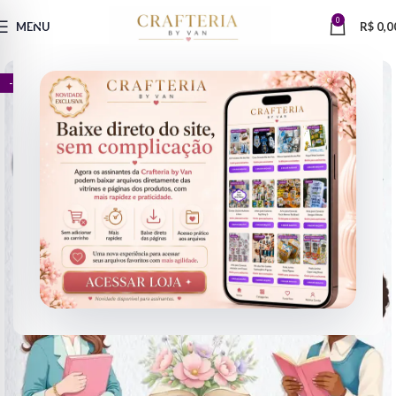
0
MENU
R$
0,0
- 80%