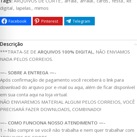
Tags:
ARQUIVOS DE CORTE
,
arraiá
,
arraial
,
cards
,
festa
,
kit
digital
,
lapelas
,
mimos
Facebook
Pinterest
Telegram
Descrição
***TRATA-SE DE
ARQUIVOS 100% DIGITAL
, NÃO ENVIAMOS
NADA PELOS CORREIOS.
—- SOBRE A ENTREGA —-
Após confirmação de pagamento você receberá o link para
download do arquivo por e-mail ou aqui, além de ficar disponível
em sua conta aqui na loja virtual.
NÃO ENVIAREMOS MATERIAL ALGUM PELOS CORREIOS, VOCÊ
PRECISARÁ FAZER DOWNLOADS, COMBINADO!
—- COMO FUNCIONA NOSSO ATENDIMENTO —-
1 – Não compre se você não trabalha e nem quer trabalhar com