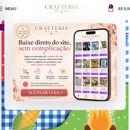
0
MENU
R$
0,0
- 68%