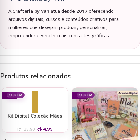
A
Crafteria by Van
atua desde
2017
oferecendo
arquivos digitais, cursos e conteúdos criativos para
mulheres que desejam produzir, personalizar,
empreender e vender mais com artes gráficas.
Produtos relacionados
AGENDAS
AGENDAS
- 83%
- 73%
Adicionar ao carrinho
Kit Digital Coleção Mães
2025 – Abacaxi
R$
4,99
R$
28,90