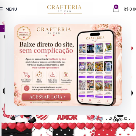
0
MENU
R$
0,0
- 73%