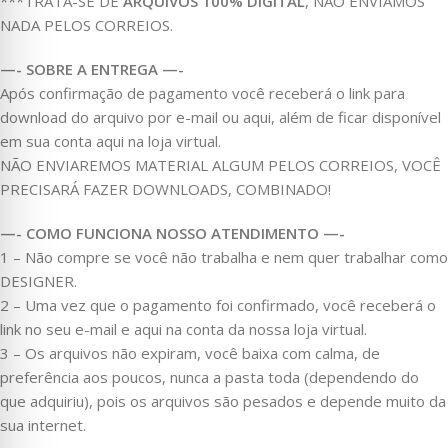
***TRATA-SE DE
ARQUIVOS 100% DIGITAL
, NÃO ENVIAMOS
NADA PELOS CORREIOS.
—- SOBRE A ENTREGA —-
Após confirmação de pagamento você receberá o link para
download do arquivo por e-mail ou aqui, além de ficar disponível
em sua conta aqui na loja virtual.
NÃO ENVIAREMOS MATERIAL ALGUM PELOS CORREIOS, VOCÊ
PRECISARÁ FAZER DOWNLOADS, COMBINADO!
—- COMO FUNCIONA NOSSO ATENDIMENTO —-
1 – Não compre se você não trabalha e nem quer trabalhar como
DESIGNER.
2 – Uma vez que o pagamento foi confirmado, você receberá o
link no seu e-mail e aqui na conta da nossa loja virtual.
3 – Os arquivos não expiram, você baixa com calma, de
preferência aos poucos, nunca a pasta toda (dependendo do
que adquiriu), pois os arquivos são pesados e depende muito da
sua internet.