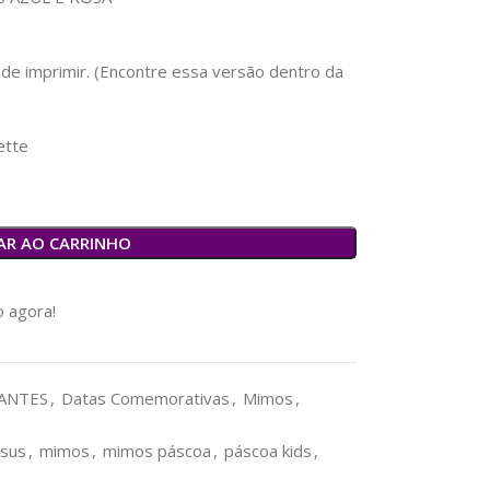
 de imprimir. (Encontre essa versão dentro da
ette
AR AO CARRINHO
 agora!
ANTES
,
Datas Comemorativas
,
Mimos
,
esus
,
mimos
,
mimos páscoa
,
páscoa kids
,