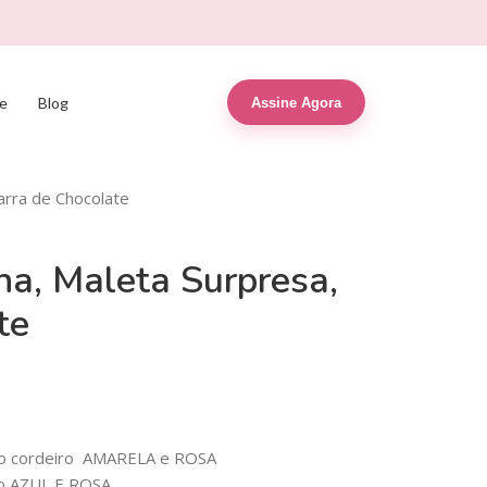
e
Blog
Assine Agora
Barra de Chocolate
ha, Maleta Surpresa,
te
são cordeiro AMARELA e ROSA
ro AZUL E ROSA