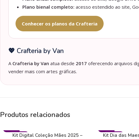
Plano bienal completo:
acesso estendido ao site, Goo
Conhecer os planos da Crafteria
💖 Crafteria by Van
A
Crafteria by Van
atua desde
2017
oferecendo arquivos dig
vender mais com artes gráficas.
Produtos relacionados
- 83%
- 89%
Kit Digital Coleção Mães 2025 –
Kit Dia das Maes
AGENDAS
AGENDAS