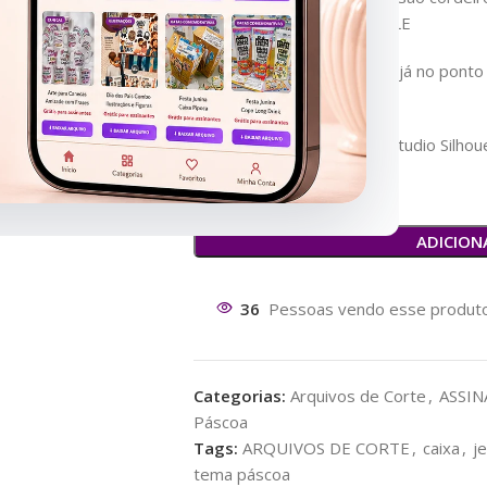
DXF, SVG, PDF e PRINTABLE
Versão para tesourte. PDF já no ponto
pasta PRINTABLE)
Arquivo DXF para abrir no Studio Silhou
ADICION
36
Pessoas vendo esse produto
Categorias:
Arquivos de Corte
,
ASSIN
Páscoa
Tags:
ARQUIVOS DE CORTE
,
caixa
,
j
tema páscoa