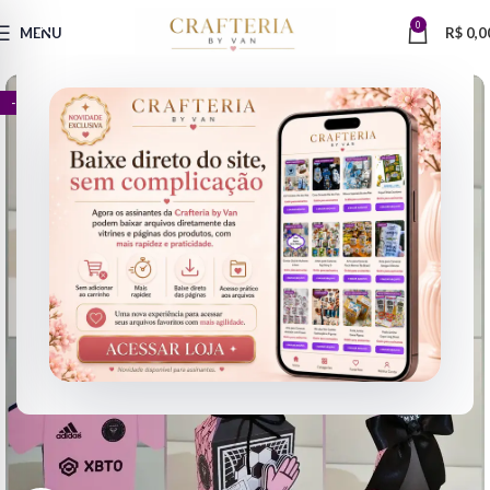
0
MENU
R$
0,0
- 78%