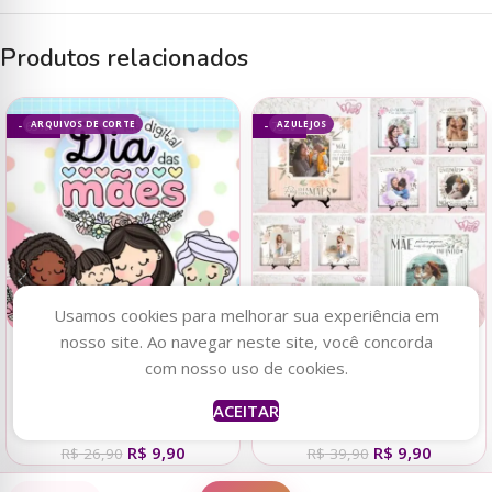
Produtos relacionados
ARQUIVOS DE CORTE
AZULEJOS
- 63%
- 75%
Usamos cookies para melhorar sua experiência em
nosso site. Ao navegar neste site, você concorda
Adicionar ao carrinho
Adicionar ao carrinho
com nosso uso de cookies.
Kit Digital + Mimos – Dia das
Estampas Azulejos Fotos-
ACEITAR
Mães 2023
Dia das Mães 2023
R$
9,90
R$
9,90
R$
26,90
R$
39,90