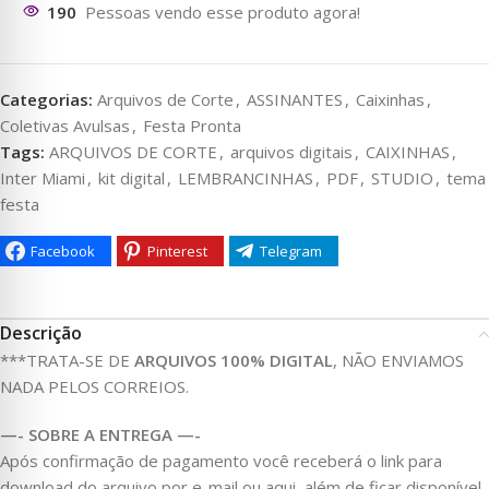
188
Pessoas vendo esse produto agora!
Categorias:
Arquivos de Corte
,
ASSINANTES
,
Caixinhas
,
Coletivas Avulsas
,
Festa Pronta
Tags:
ARQUIVOS DE CORTE
,
arquivos digitais
,
CAIXINHAS
,
Inter Miami
,
kit digital
,
LEMBRANCINHAS
,
PDF
,
STUDIO
,
tema
festa
Facebook
Pinterest
Telegram
Descrição
***TRATA-SE DE
ARQUIVOS 100% DIGITAL
, NÃO ENVIAMOS
NADA PELOS CORREIOS.
—- SOBRE A ENTREGA —-
Após confirmação de pagamento você receberá o link para
download do arquivo por e-mail ou aqui, além de ficar disponível